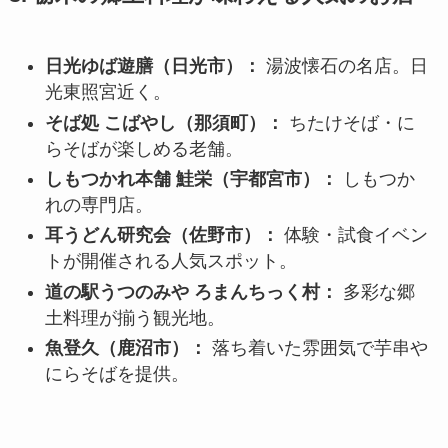
日光ゆば遊膳（日光市）：
湯波懐石の名店。日
光東照宮近く。
そば処 こばやし（那須町）：
ちたけそば・に
らそばが楽しめる老舗。
しもつかれ本舗 鮭栄（宇都宮市）：
しもつか
れの専門店。
耳うどん研究会（佐野市）：
体験・試食イベン
トが開催される人気スポット。
道の駅うつのみや ろまんちっく村：
多彩な郷
土料理が揃う観光地。
魚登久（鹿沼市）：
落ち着いた雰囲気で芋串や
にらそばを提供。