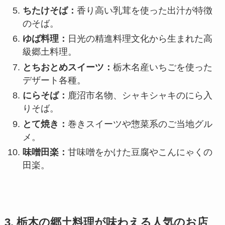
ちたけそば：
香り高い乳茸を使った出汁が特徴
のそば。
ゆば料理：
日光の精進料理文化から生まれた高
級郷土料理。
とちおとめスイーツ：
栃木名産いちごを使った
デザート各種。
にらそば：
鹿沼市名物、シャキシャキのにら入
りそば。
とて焼き：
巻きスイーツや惣菜系のご当地グル
メ。
味噌田楽：
甘味噌をかけた豆腐やこんにゃくの
田楽。
3. 栃木の郷土料理が味わえる人気のお店